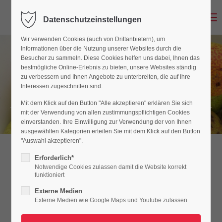
Menu
Datenschutzeinstellungen
Der Eintrag "offcanvas-col1" existiert leider nicht.
Wir verwenden Cookies (auch von Drittanbietern), um
Informationen über die Nutzung unserer Websites durch die
Der Eintrag "offcanvas-col2" existiert leider nicht.
Besucher zu sammeln. Diese Cookies helfen uns dabei, Ihnen das
bestmögliche Online-Erlebnis zu bieten, unsere Websites ständig
zu verbessern und Ihnen Angebote zu unterbreiten, die auf Ihre
Unbekannte Birnensorten
Interessen zugeschnitten sind.
Der Eintrag "offcanvas-col3" existiert leider nicht.
Mit dem Klick auf den Button "Alle akzeptieren" erklären Sie sich
mit der Verwendung von allen zustimmungspflichtigen Cookies
Der Eintrag "offcanvas-col4" existiert leider nicht.
einverstanden. Ihre Einwilligung zur Verwendung der von Ihnen
ausgewählten Kategorien erteilen Sie mit dem Klick auf den Button
"Auswahl akzeptieren".
Erforderlich*
Notwendige Cookies zulassen damit die Website korrekt
funktioniert
Externe Medien
Externe Medien wie Google Maps und Youtube zulassen